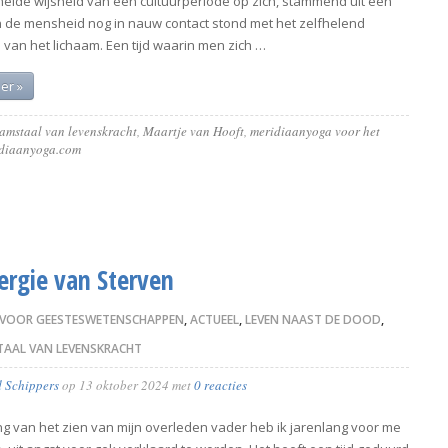
elde wijsheid van een cultuurperiode op zich, stammend uit een
in de mensheid nog in nauw contact stond met het zelfhelend
van het lichaam. Een tijd waarin men zich …
er »
amstaal van levenskracht
,
Maartje van Hooft
,
meridiaanyoga voor het
diaanyoga.com
ergie van Sterven
 VOOR GEESTESWETENSCHAPPEN
,
ACTUEEL
,
LEVEN NAAST DE DOOD
,
TAAL VAN LEVENSKRACHT
d Schippers
op
13 oktober 2024
met
0 reacties
ng van het zien van mijn overleden vader heb ik jarenlang voor me