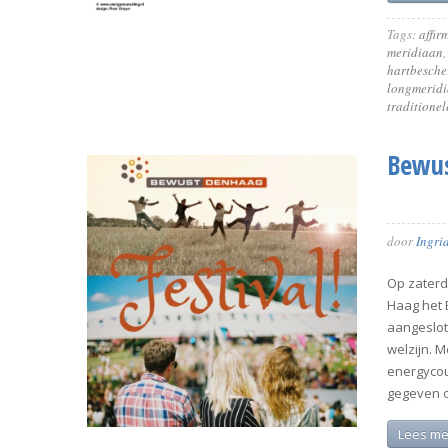
Tags:
affir
meridiaan
hartbesche
longmerid
traditione
Bewus
door
Ingri
Op zaterd
Haag het 
aangeslot
welzijn. 
energycou
gegeven 
Lees me