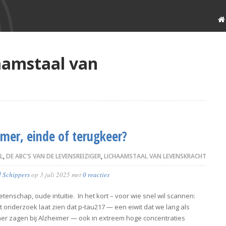
haamstaal van
imer, einde of terugkeer?
L
,
DE ABC'S VAN DE LEVENSREIZIGER
,
LICHAAMSTAAL VAN LEVENSKRACHT
d Schippers
op
3 juli 2025
met
0 reacties
enschap, oude intuïtie. In het kort – voor wie snel wil scannen:
t onderzoek laat zien dat p‑tau217 — een eiwit dat we lang als
r zagen bij Alzheimer — ook in extreem hoge concentraties