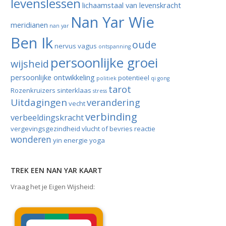
levenslessen
lichaamstaal van levenskracht
Nan Yar Wie
meridianen
nan yar
Ben Ik
oude
nervus vagus
ontspanning
persoonlijke groei
wijsheid
persoonlijke ontwikkeling
potentieel
politiek
qi gong
tarot
Rozenkruizers
sinterklaas
stress
Uitdagingen
verandering
vecht
verbinding
verbeeldingskracht
vergevingsgezindheid
vlucht of bevries reactie
wonderen
yin energie
yoga
TREK EEN NAN YAR KAART
Vraag het je Eigen Wijsheid: