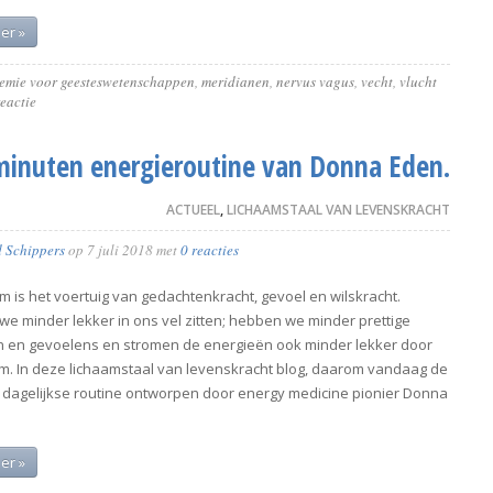
er »
emie voor geesteswetenschappen
,
meridianen
,
nervus vagus
,
vecht
,
vlucht
reactie
minuten energieroutine van Donna Eden.
ACTUEEL
,
LICHAAMSTAAL VAN LEVENSKRACHT
d Schippers
op
7 juli 2018
met
0 reacties
m is het voertuig van gedachtenkracht, gevoel en wilskracht.
e minder lekker in ons vel zitten; hebben we minder prettige
 en gevoelens en stromen de energieën ook minder lekker door
am. In deze lichaamstaal van levenskracht blog, daarom vandaag de
 dagelijkse routine ontworpen door energy medicine pionier Donna
er »