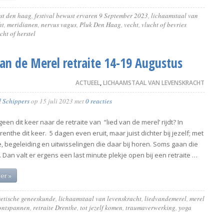
st den haag
,
festival bewust ervaren 9 September 2023
,
lichaamstaal van
ht
,
meridianen
,
nervus vagus
,
Pluk Den Haag
,
vecht
,
vlucht of bevries
cht of herstel
van de Merel retraite 14-19 Augustus
ACTUEEL
,
LICHAAMSTAAL VAN LEVENSKRACHT
d Schippers
op
15 juli 2023
met
0 reacties
egeen dit keer naar de retraite van “lied van de merel’ rijdt? In
 Drenthe dit keer. 5 dagen even eruit, maar juist dichter bij jezelf; met
e, begeleiding en uitwisselingen die daar bij horen. Soms gaan die
 Dan valt er ergens een last minute plekje open bij een retraite …
er »
getische geneeskunde
,
lichaamstaal van levenskracht
,
liedvandemerel
,
merel
ontspannen
,
retraite Drenthe
,
tot jezelf komen
,
traumaverwerking
,
yoga