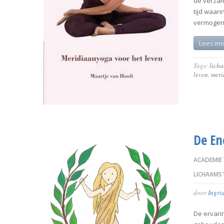
de verzam
tijd waar
vermogen 
Lees me
Tags:
licha
leven
,
meri
De En
ACADEMIE
LICHAAMS
door
Ingri
De ervari