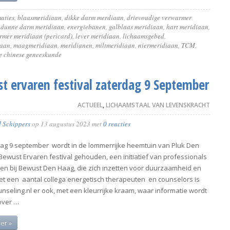
maties
,
blaasmeridiaan
,
dikke darm merdiaan
,
drievoudige verwarmer
,
dunne darm meridiaan
,
energiebanen
,
galblaas meridiaan
,
hart meridiaan
,
rmer meridiaan (pericard)
,
lever meridiaan
,
lichaamsgebed
,
iaan
,
maagmeridiaan
,
meridianen
,
miltmeridiaan
,
niermeridiaan
,
TCM
,
le chinese geneeskunde
t ervaren festival zaterdag 9 September
ACTUEEL
,
LICHAAMSTAAL VAN LEVENSKRACHT
d Schippers
op
13 augustus 2023
met
0 reacties
ag 9 september wordt in de lommerrijke heemtuin van Pluk Den
Bewust Ervaren festival gehouden, een initiatief van professionals
en bij Bewust Den Haag, die zich inzetten voor duurzaamheid en
Met een aantal collega energetisch therapeuten en counselors is
nseling.nl er ook, met een kleurrijke kraam, waar informatie wordt
over …
er »