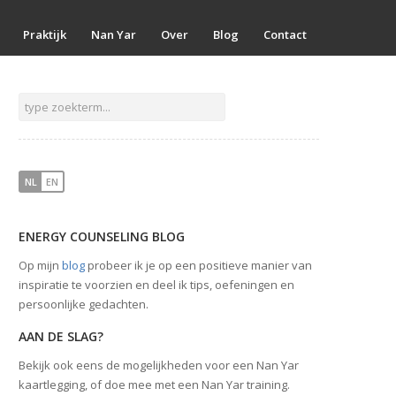
Praktijk
Nan Yar
Over
Blog
Contact
NL
EN
ENERGY COUNSELING BLOG
Op mijn
blog
probeer ik je op een positieve manier van
inspiratie te voorzien en deel ik tips, oefeningen en
persoonlijke gedachten.
AAN DE SLAG?
Bekijk ook eens de mogelijkheden voor een Nan Yar
kaartlegging, of doe mee met een Nan Yar training.