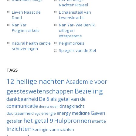
Nachten Ritueel
Leven Naast de
Lichaamstaal van
Dood
Levenskracht
Nan Yar
Nan Yar- Wie Ben Ik,
Pelgrimscirkels
uitleg en
interpretatie
natural health centre
Pelgrimcirkels
scheveningen
Spiegels van de Ziel
TAGS
12 heilige nachten
Academie voor
Bezieling
geesteswetenschappen
dankbaarheid
De 6 als getal van de
communicatie
draagkracht
donna eden
Gaven
energy medicine
duurzaamheid
energie
ego
het getal 9
Hulpbronnen
getallen
intentie
Inzichten
koningin van inzichten