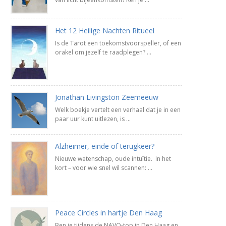
Het 12 Heilige Nachten Ritueel
Is de Tarot een toekomstvoorspeller, of een
orakel om jezelf te raadplegen? ...
Jonathan Livingston Zeemeeuw
Welk boekje vertelt een verhaal dat je in een
paar uur kunt uitlezen, is ...
Alzheimer, einde of terugkeer?
Nieuwe wetenschap, oude intuïtie. In het
kort – voor wie snel wil scannen: ...
Peace Circles in hartje Den Haag
Ben je tijdens de NAVO-top in Den Haag en