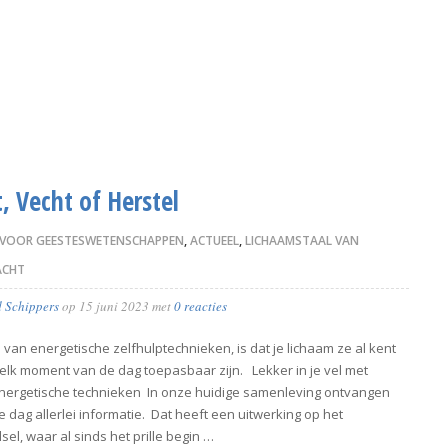
, Vecht of Herstel
 VOOR GEESTESWETENSCHAPPEN
,
ACTUEEL
,
LICHAAMSTAAL VAN
ACHT
d Schippers
op
15 juni 2023
met
0 reacties
van energetische zelfhulptechnieken, is dat je lichaam ze al kent
 elk moment van de dag toepasbaar zijn. Lekker in je vel met
nergetische technieken In onze huidige samenleving ontvangen
 dag allerlei informatie. Dat heeft een uitwerking op het
el, waar al sinds het prille begin …