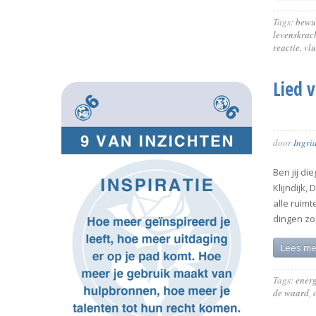
Tags:
bewu
levenskrac
reactie
,
vlu
Lied 
door
Ingri
Ben jij di
Klijndijk,
alle ruimt
dingen zo.
Lees me
Tags:
ener
de waard
,