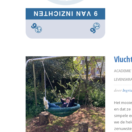
Vlucht
ACADEMIE
LEVENSKR
door
Ingri
Het mooie 
en dat ze
simpele e
we de hele
zenuwstels