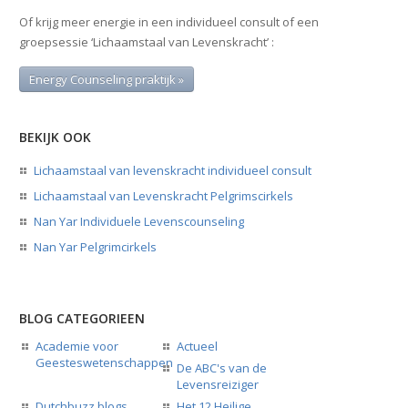
Of krijg meer energie in een individueel consult of een
groepsessie ‘Lichaamstaal van Levenskracht’ :
Energy Counseling praktijk »
BEKIJK OOK
Lichaamstaal van levenskracht individueel consult
Lichaamstaal van Levenskracht Pelgrimscirkels
Nan Yar Individuele Levenscounseling
Nan Yar Pelgrimcirkels
BLOG CATEGORIEEN
Academie voor
Actueel
Geesteswetenschappen
De ABC's van de
Levensreiziger
Dutchbuzz blogs
Het 12 Heilige