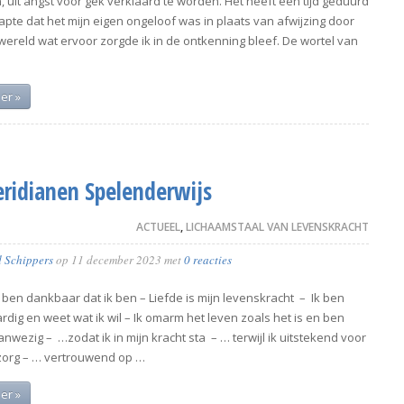
 uit angst voor gek verklaard te worden. Het heeft een tijd geduurd
apte dat het mijn eigen ongeloof was in plaats van afwijzing door
wereld wat ervoor zorgde ik in de ontkenning bleef. De wortel van
er »
ridianen Spelenderwijs
ACTUEEL
,
LICHAAMSTAAL VAN LEVENSKRACHT
d Schippers
op
11 december 2023
met
0 reacties
k ben dankbaar dat ik ben – Liefde is mijn levenskracht – Ik ben
rdig en weet wat ik wil – Ik omarm het leven zoals het is en ben
anwezig – …zodat ik in mijn kracht sta – … terwijl ik uitstekend voor
 zorg – … vertrouwend op …
er »