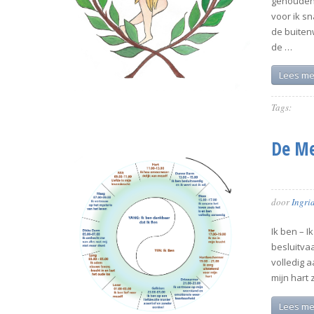
gehouden,
voor ik sn
de buiten
de …
Lees me
Tags:
De Me
door
Ingri
Ik ben – I
besluitvaa
volledig a
mijn hart
Lees me