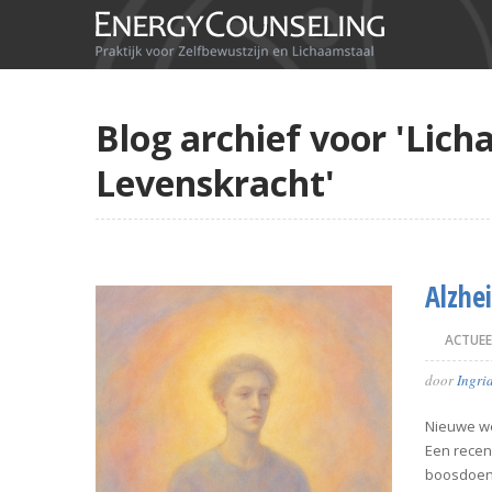
Blog archief voor 'Lic
Levenskracht'
Alzhe
ACTUEE
door
Ingri
Nieuwe wet
Een recen
boosdoene