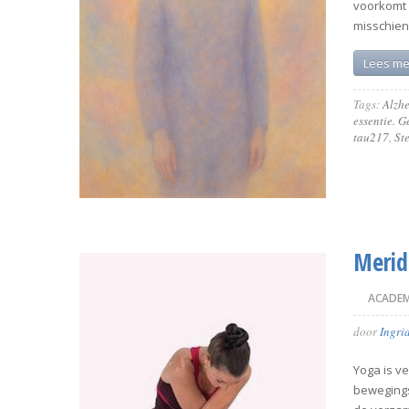
voorkomt 
misschien
Lees me
Tags:
Alzh
essentie. G
tau217
,
St
Merid
ACADEM
door
Ingri
Yoga is v
bewegings