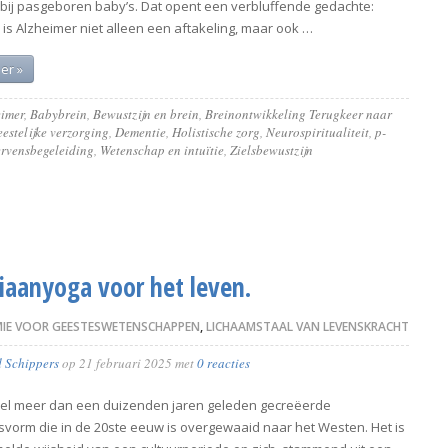
bij pasgeboren baby’s. Dat opent een verbluffende gedachte:
 is Alzheimer niet alleen een aftakeling, maar ook …
er »
eimer
,
Babybrein
,
Bewustzijn en brein
,
Breinontwikkeling Terugkeer naar
eestelijke verzorging
,
Dementie
,
Holistische zorg
,
Neurospiritualiteit
,
p-
ervensbegeleiding
,
Wetenschap en intuïtie
,
Zielsbewustzijn
iaanyoga voor het leven.
IE VOOR GEESTESWETENSCHAPPEN
,
LICHAAMSTAAL VAN LEVENSKRACHT
d Schippers
op
21 februari 2025
met
0 reacties
eel meer dan een duizenden jaren geleden gecreëerde
vorm die in de 20ste eeuw is overgewaaid naar het Westen. Het is