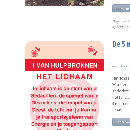
Lees me
Tags:
Acad
of bevries 
De 5 
door
Ingri
Het lichaa
Wanneer w
gedachten
het licha
5 minuten
Eden, …
Lees me