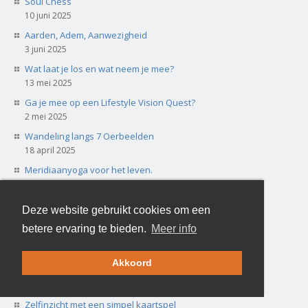
Soul Chess
10 juni 2025
Aarden, Adem, Aanwezigheid
3 juni 2025
Wat laat je los en wat neem je mee?
13 mei 2025
Ga je mee op een Lifestyle Vision Quest?
2 mei 2025
Wandeling langs 7 Oerbeelden
18 april 2025
Meridiaanyoga voor het leven.
21 februari 2025
De Energie van Sterven
Deze website gebruikt cookies om een
13 oktober 2024
betere ervaring te bieden.
Meer info
De Nan Yar Travel Kit: Kwetsbaarheid
23 januari 2024
Akkoord
Spiegels van de Ziel
15 januari 2024
Zelfinzicht met een simpel kaartspel