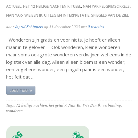
ACTUEEL
,
HET 12 HEILIGE NACHTEN RITUEEL
,
NAN YAR PELGRIMSCIRKELS
,
NAN YAR- WIE BEN IK, UITLEG EN INTERPRETATIE
,
SPIEGELS VAN DE ZIEL
door
Ingrid Schippers
op
31 december 2023
met
0 reacties
Wonderen zijn gratis en voor niets. Je hoeft er alleen
maar in te geloven. Ook wonderen, kleine wonderen
maar soms ook grote wonderen verdwijnen wel eens in de
logistiek van alle dag. Alleen al een bloem is een wonder;
een vogel ei is wonder, een pinguïn paar is een wonder;
het feit dat …
Lees meer »
Tags:
12 heilige nachten
,
het getal 9
,
Nan Yar Wie Ben Ik
,
verbinding
,
wonderen