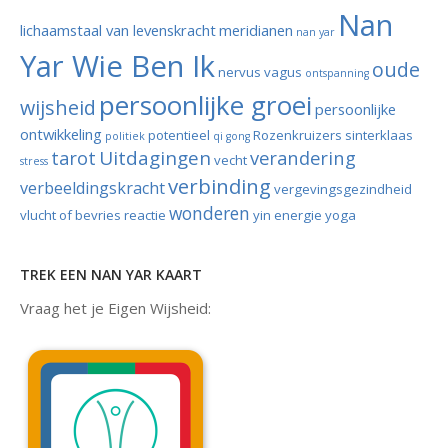
Nan
lichaamstaal van levenskracht
meridianen
nan yar
Yar Wie Ben Ik
oude
nervus vagus
ontspanning
persoonlijke groei
wijsheid
persoonlijke
ontwikkeling
potentieel
Rozenkruizers
sinterklaas
politiek
qi gong
tarot
Uitdagingen
verandering
vecht
stress
verbinding
verbeeldingskracht
vergevingsgezindheid
wonderen
vlucht of bevries reactie
yin energie
yoga
TREK EEN NAN YAR KAART
Vraag het je Eigen Wijsheid: