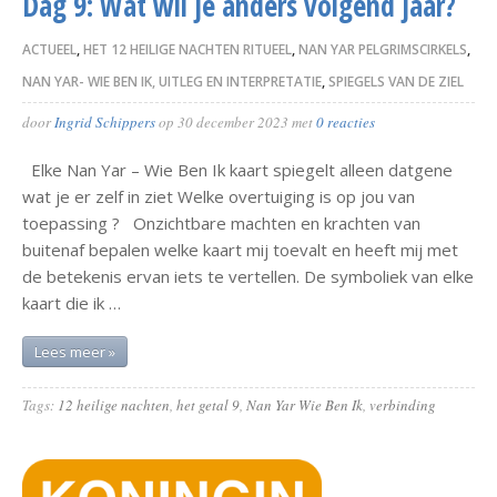
Dag 9: Wat wil je anders volgend jaar?
ACTUEEL
,
HET 12 HEILIGE NACHTEN RITUEEL
,
NAN YAR PELGRIMSCIRKELS
,
NAN YAR- WIE BEN IK, UITLEG EN INTERPRETATIE
,
SPIEGELS VAN DE ZIEL
door
Ingrid Schippers
op
30 december 2023
met
0 reacties
Elke Nan Yar – Wie Ben Ik kaart spiegelt alleen datgene
wat je er zelf in ziet Welke overtuiging is op jou van
toepassing ? Onzichtbare machten en krachten van
buitenaf bepalen welke kaart mij toevalt en heeft mij met
de betekenis ervan iets te vertellen. De symboliek van elke
kaart die ik …
Lees meer »
Tags:
12 heilige nachten
,
het getal 9
,
Nan Yar Wie Ben Ik
,
verbinding