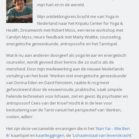
mijn hart en in de wereld.
Mijn ontdekkingsreis bracht me van Yoga in
Nederland naar het Kripalu Center for Yoga &
Health, Dreamwork met Robert Moss, een Ierse workshop met
Carolyn Myss, neuro feedback met Marty Wuttke, counseling,
energetische geneeskunde, antroposofie en het Tarotspel.
Wat ik nu aan anderen doorgeef als yoga leraar en energetisch
counselor, wordt gevoed door kennis die zo oud is als de
mensheid. Door mijn medewerking aan de nieuwe Nederlands
vertaling van het boek 'Werken met energetische geneeskunde'
van Donna Eden en Davd Feinstein, raakte ik nog meer
gefascineerd door de eeuwenoude, praktische, vaak simpele
helende technieken voor lichaam, ziel en geest. Bij psychiater en
antroposoof Cees van der Kroef mocht ik in de leer voor
bestudering van de Tarot vanuit het perspectief van ‘denken,
voelen, willen’.
Het zijn deze verzamelde ervaringen die in het '
Nan Yar - Wie Ben
Ik
' kaartspel en
kaartleggingen
, de
'Lichaamstaal van levenskracht'