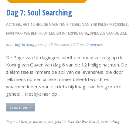
Dag 7: Soul Searching
ACTUEEL
,
HET 12 HEILIGE NACHTEN RITUEEL
,
NAN YAR PELGRIMSCIRKELS
,
NAN YAR- WIE BEN IK, UITLEG EN INTERPRETATIE
,
SPIEGELS VAN DE ZIEL
door
Ingrid Schippers
op
28 december 2023
met
0 reacties
De Page van Uitdagingen biedt een mooi vervolg op de
Koning van Gaven van dag 6 van de 12 heilige nachten. De
zielsmissie is immers de spil van de levensreis die door
elk mens op een unieke manier beleefd wordt en
waarmee ieder voor zich iets bijdraagt aan het grotere
geheel… Het lijkt hier op …
Lees meer »
Tags:
12 heilige nachten
,
het getal 9
,
Nan Yar Wie Ben Ik
,
verbinding