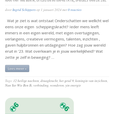
NAN YAR- WIE BEN IK, UITLEG EN INTERPRETATIE
,
SPIEGELS VAN DE ZIEL
door
Ingrid Schippers
op
1 januari 2024
met
0 reacties
Wat je ziet is wat ontstaat Onderschatten we wellicht wel
eens onze eigen scheppingskracht? Ieder mens leeft
immers in een eigen wereld, met eigen overtuigingen,
verlangens, creatieve vermogens, talenten, inzichten ,
gaven hulpbronnen en uitdagingen? Hoe zag jouw wereld
eruit in ’23. Wat overkwam je in jouw werkelijkheid? Wat
zette je zelf in beweging? …
Lees meer »
Tags:
12 heilige nachten
,
draagkracht
,
het getal 9
,
koningin van inzichten
,
Nan Yar Wie Ben Ik
,
verbinding
,
wonderen
,
yin energie