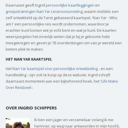
Daarnaast geeft Ingrid
persoonlijke kaartleggingen
en
groepstrainingen Nan Yar Levenscounseling
, waarin middels een
zelf ontwikkeld op de Tarot gebaseerd kaartspel, 'Nan Yar - Who
am I' een persoonlijke reis wordt ondernomen, waardoor je
erachter kunt komen wie je echt bent en wat je kunt. De kaarten
weerspiegelen het innerlijk weten dat je bij je geboorte hebt
meegekregen en geven je 78 overdenkingen om van je wereld een
betere plek te maken.
HET NAN YAR KAARTSPEL
Het
Nan Yar kaartspel voor persoonlijke ontwikkeling
- en een
handleiding - zijn ook te koop op deze website. Ingrid schrijft
daarnaast momenteel aan een bijbehorend boek, het '
Life Make
Over Reisboek
'.
OVER INGRID SCHIPPERS
Ik ben een jager en verzamelaar zolang ik me
herinner, op weg naar antwoorden in mijn hoofd,