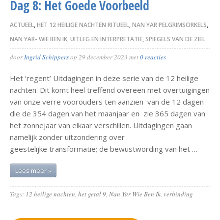
Dag 8: Het Goede Voorbeeld
ACTUEEL
,
HET 12 HEILIGE NACHTEN RITUEEL
,
NAN YAR PELGRIMSCIRKELS
,
NAN YAR- WIE BEN IK, UITLEG EN INTERPRETATIE
,
SPIEGELS VAN DE ZIEL
door
Ingrid Schippers
op
29 december 2023
met
0 reacties
Het ‘regent’ Uitdagingen in deze serie van de 12 heilige
nachten. Dit komt heel treffend overeen met overtuigingen
van onze verre voorouders ten aanzien van de 12 dagen
die de 354 dagen van het maanjaar en zie 365 dagen van
het zonnejaar van elkaar verschillen. Uitdagingen gaan
namelijk zonder uitzondering over
geestelijke transformatie; de bewustwording van het …
Lees meer »
Tags:
12 heilige nachten
,
het getal 9
,
Nan Yar Wie Ben Ik
,
verbinding