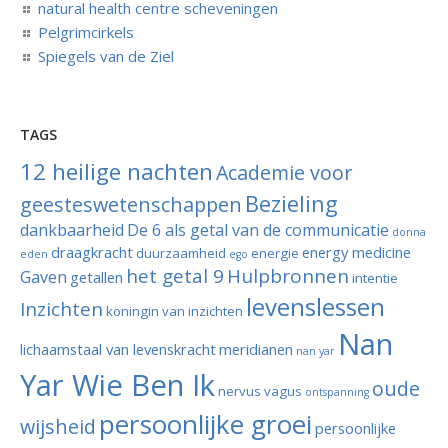
natural health centre scheveningen
Pelgrimcirkels
Spiegels van de Ziel
TAGS
12 heilige nachten
Academie voor
Bezieling
geesteswetenschappen
dankbaarheid
De 6 als getal van de communicatie
donna
draagkracht
energy medicine
duurzaamheid
energie
eden
ego
het getal 9
Hulpbronnen
Gaven
getallen
intentie
levenslessen
Inzichten
koningin van inzichten
Nan
lichaamstaal van levenskracht
meridianen
nan yar
Yar Wie Ben Ik
oude
nervus vagus
ontspanning
persoonlijke groei
wijsheid
persoonlijke