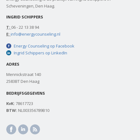
Scheveningen, Den Haag.
INGRID SCHIPPERS
T:
06 - 22 13 38 94
E:
info@energycounseling.nl
Energy Counseling op Facebook
Ingrid Schippers op LinkedIn
ADRES
Mennickstraat 140
2583BT Den Haag
BEDRIJFSGEGEVENS
KvK:
78617723
BTW:
NL003356789B10