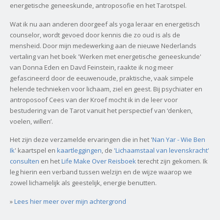
energetische geneeskunde, antroposofie en het Tarotspel.
Wat ik nu aan anderen doorgeef als yoga leraar en energetisch
counselor, wordt gevoed door kennis die zo oud is als de
mensheid. Door mijn medewerking aan de nieuwe Nederlands
vertaling van het boek 'Werken met energetische geneeskunde'
van Donna Eden en Davd Feinstein, raakte ik nog meer
gefascineerd door de eeuwenoude, praktische, vaak simpele
helende technieken voor lichaam, ziel en geest. Bij psychiater en
antroposoof Cees van der Kroef mocht ik in de leer voor
bestudering van de Tarot vanuit het perspectief van ‘denken,
voelen, willen’.
Het zijn deze verzamelde ervaringen die in het '
Nan Yar - Wie Ben
Ik
' kaartspel en
kaartleggingen
, de
'Lichaamstaal van levenskracht'
consulten
en het
Life Make Over Reisboek
terecht zijn gekomen. Ik
leg hierin een verband tussen welzijn en de wijze waarop we
zowel lichamelijk als geestelijk, energie benutten.
»
Lees hier meer over mijn achtergrond