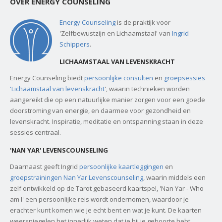
OVER ENERGY COUNSELING
Energy Counseling
is de praktijk voor
'Zelfbewustzijn en Lichaamstaal' van
Ingrid
Schippers
.
LICHAAMSTAAL VAN LEVENSKRACHT
Energy Counseling biedt
persoonlijke consulten
en
groepsessies
'Lichaamstaal van levenskracht
', waarin technieken worden
aangereikt die op een natuurlijke manier zorgen voor een goede
doorstroming van energie, en daarmee voor gezondheid en
levenskracht. Inspiratie, meditatie en ontspanning staan in deze
sessies centraal.
'NAN YAR' LEVENSCOUNSELING
Daarnaast geeft Ingrid
persoonlijke kaartleggingen
en
groepstrainingen Nan Yar Levenscounseling
, waarin middels een
zelf ontwikkeld op de Tarot gebaseerd kaartspel, 'Nan Yar - Who
am I' een persoonlijke reis wordt ondernomen, waardoor je
erachter kunt komen wie je echt bent en wat je kunt. De kaarten
weerspiegelen het innerlijk weten dat je bij je geboorte hebt