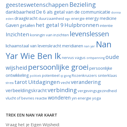
Bezieling
geesteswetenschappen
dankbaarheid
De 6 als getal van de communicatie
donna
draagkracht
energy medicine
duurzaamheid
energie
eden
ego
het getal 9
Hulpbronnen
Gaven
getallen
intentie
levenslessen
Inzichten
koningin van inzichten
Nan
lichaamstaal van levenskracht
meridianen
nan yar
Yar Wie Ben Ik
oude
nervus vagus
ontspanning
persoonlijke groei
wijsheid
persoonlijke
ontwikkeling
potentieel
Rozenkruizers
sinterklaas
politiek
qi gong
tarot
Uitdagingen
verandering
vecht
stress
verbinding
verbeeldingskracht
vergevingsgezindheid
wonderen
vlucht of bevries reactie
yin energie
yoga
TREK EEN NAN YAR KAART
Vraag het je Eigen Wijsheid: