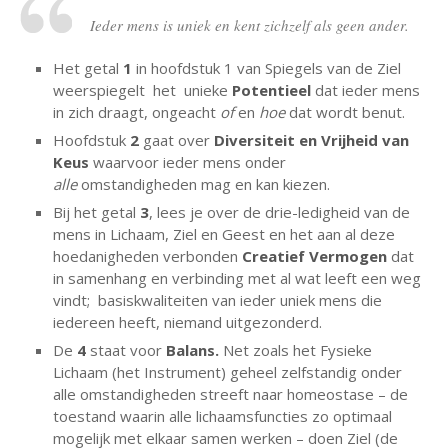
Ieder mens is uniek en kent zichzelf als geen ander.
Het getal
1
in hoofdstuk 1 van Spiegels van de Ziel
weerspiegelt het unieke
Potentieel
dat ieder mens
in zich draagt, ongeacht
of
en
hoe
dat wordt benut.
Hoofdstuk
2
gaat over
Diversiteit en Vrijheid van
Keus
waarvoor ieder mens onder
alle
omstandigheden mag en kan kiezen.
Bij het getal
3
, lees je over de drie-ledigheid van de
mens in Lichaam, Ziel en Geest en het aan al deze
hoedanigheden verbonden
Creatief Vermogen
dat
in samenhang en verbinding met al wat leeft een weg
vindt; basiskwaliteiten van ieder uniek mens die
iedereen heeft, niemand uitgezonderd.
De
4
staat voor
Balans.
Net zoals het Fysieke
Lichaam (het Instrument) geheel zelfstandig onder
alle omstandigheden streeft naar homeostase – de
toestand waarin alle lichaamsfuncties zo optimaal
mogelijk met elkaar samen werken – doen Ziel (de