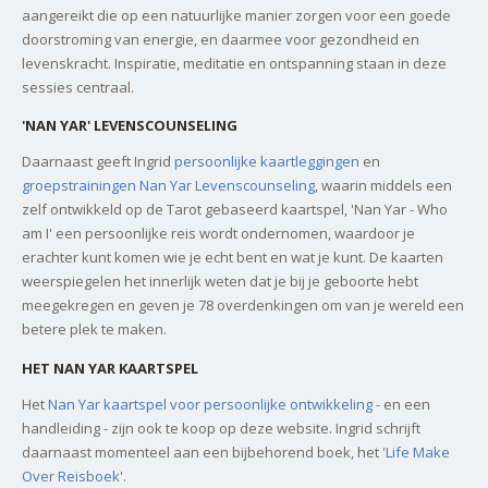
aangereikt die op een natuurlijke manier zorgen voor een goede
doorstroming van energie, en daarmee voor gezondheid en
levenskracht. Inspiratie, meditatie en ontspanning staan in deze
sessies centraal.
'NAN YAR' LEVENSCOUNSELING
Daarnaast geeft Ingrid
persoonlijke kaartleggingen
en
groepstrainingen Nan Yar Levenscounseling
, waarin middels een
zelf ontwikkeld op de Tarot gebaseerd kaartspel, 'Nan Yar - Who
am I' een persoonlijke reis wordt ondernomen, waardoor je
erachter kunt komen wie je echt bent en wat je kunt. De kaarten
weerspiegelen het innerlijk weten dat je bij je geboorte hebt
meegekregen en geven je 78 overdenkingen om van je wereld een
betere plek te maken.
HET NAN YAR KAARTSPEL
Het
Nan Yar kaartspel voor persoonlijke ontwikkeling
- en een
handleiding - zijn ook te koop op deze website. Ingrid schrijft
daarnaast momenteel aan een bijbehorend boek, het '
Life Make
Over Reisboek
'.