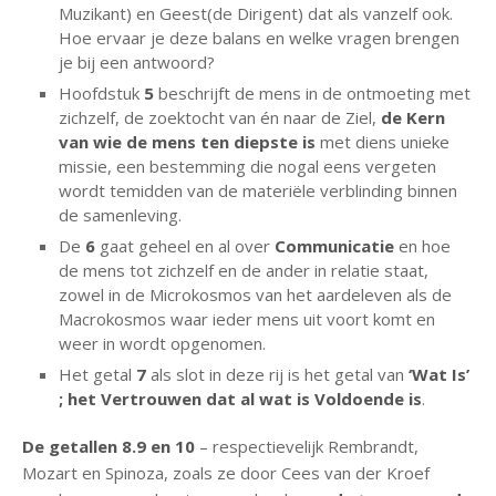
Muzikant) en Geest(de Dirigent) dat als vanzelf ook.
Hoe ervaar je deze balans en welke vragen brengen
je bij een antwoord?
Hoofdstuk
5
beschrijft de mens in de ontmoeting met
zichzelf, de zoektocht van én naar de Ziel,
de Kern
van wie de mens ten diepste is
met diens unieke
missie, een bestemming die nogal eens vergeten
wordt temidden van de materiële verblinding binnen
de samenleving.
De
6
gaat geheel en al over
Communicatie
en hoe
de mens tot zichzelf en de ander in relatie staat,
zowel in de Microkosmos van het aardeleven als de
Macrokosmos waar ieder mens uit voort komt en
weer in wordt opgenomen.
Het getal
7
als slot in deze rij is het getal van
‘Wat Is’
; het Vertrouwen dat al wat is Voldoende is
.
De getallen 8.9 en 10
– respectievelijk Rembrandt,
Mozart en Spinoza, zoals ze door Cees van der Kroef