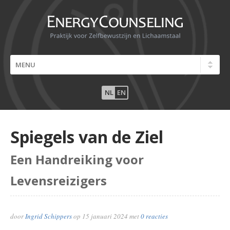
NL
EN
Spiegels van de Ziel
Een Handreiking voor
Levensreizigers
door
Ingrid Schippers
op
15 januari 2024
met
0 reacties