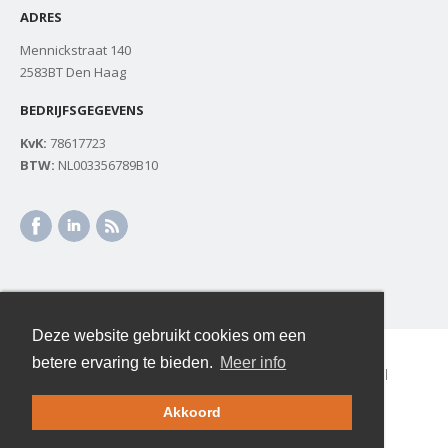
ADRES
Mennickstraat 140
2583BT Den Haag
BEDRIJFSGEGEVENS
KvK:
78617723
BTW:
NL003356789B10
Deze website gebruikt cookies om een
betere ervaring te bieden.
Meer info
© 2026 Energy Counseling is de praktijk van Ingrid Schippers |
info@energycounseling.nl
|
Privacy & Cookies
|
Sitemap
Akkoord
Website door
Remco Kalf
|
Naar boven ↑