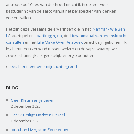
antroposoof Cees van der Kroef mocht ik in de leer voor
bestudering van de Tarot vanuit het perspectief van ‘denken,
voelen, willen’.
Het zijn deze verzamelde ervaringen die in het '
Nan Yar - Wie Ben
Ik
' kaartspel en
kaartleggingen
, de
'Lichaamstaal van levenskracht'
consulten
en het
Life Make Over Reisboek
terecht zijn gekomen. Ik
leg hierin een verband tussen welzijn en de wijze waarop we
zowel lichamelijk als geestelijk, energie benutten.
»
Lees hier meer over mijn achtergrond
BLOG
Geef Kleur aan je Leven
2 december 2025
Het 12 Heilige Nachten Ritueel
1 december 2025
Jonathan Livingston Zeemeeuw