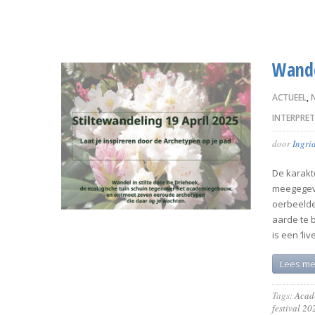
Wande
ACTUEEL
,
INTERPRET
door
Ingri
De karakt
meegegeve
oerbeelde
aarde te 
is een ‘liv
Lees me
Tags:
Acad
festival 20