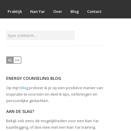
Praktijk
Nan Yar
Over
Blog
Contact
NL
EN
ENERGY COUNSELING BLOG
Op mijn
blog
probeer ik je op een positieve manier van
inspiratie te voorzien en deel ik tips, oefeningen en
persoonlijke gedachten.
AAN DE SLAG?
Bekijk ook eens de mogelijkheden voor een Nan Yar
kaartlegging, of doe mee met een Nan Yar training.