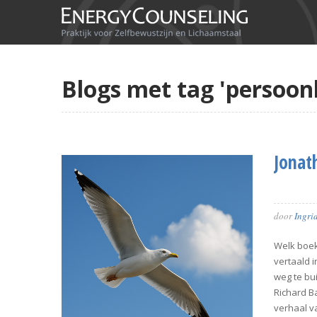
Blogs met tag 'persoonl
Jonat
door
Ingri
Welk boekj
vertaald 
weg te bu
Richard Ba
verhaal v