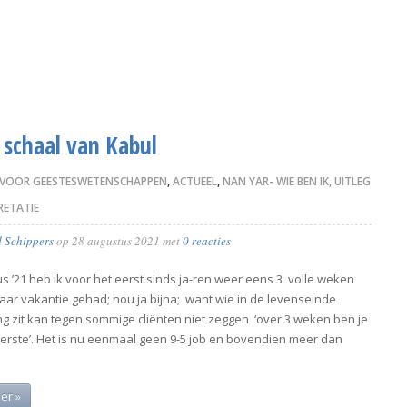
 schaal van Kabul
 VOOR GEESTESWETENSCHAPPEN
,
ACTUEEL
,
NAN YAR- WIE BEN IK, UITLEG
RETATIE
d Schippers
op
28 augustus 2021
met
0 reacties
s ’21 heb ik voor het eerst sinds ja-ren weer eens 3 volle weken
kaar vakantie gehad; nou ja bijna; want wie in de levenseinde
ng zit kan tegen sommige cliënten niet zeggen ‘over 3 weken ben je
erste’. Het is nu eenmaal geen 9-5 job en bovendien meer dan
er »