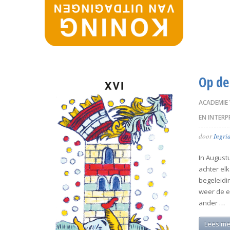
Op de
ACADEMIE
EN INTERP
door
Ingri
In Augustu
achter el
begeleidi
weer de e
ander …
Lees me