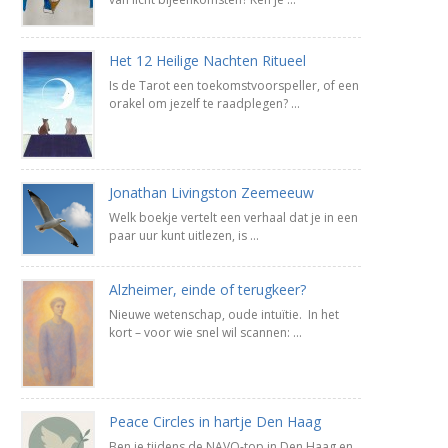
Het 12 Heilige Nachten Ritueel
Is de Tarot een toekomstvoorspeller, of een
orakel om jezelf te raadplegen? ...
Jonathan Livingston Zeemeeuw
Welk boekje vertelt een verhaal dat je in een
paar uur kunt uitlezen, is ...
Alzheimer, einde of terugkeer?
Nieuwe wetenschap, oude intuïtie. In het
kort – voor wie snel wil scannen: ...
Peace Circles in hartje Den Haag
Ben je tijdens de NAVO-top in Den Haag en