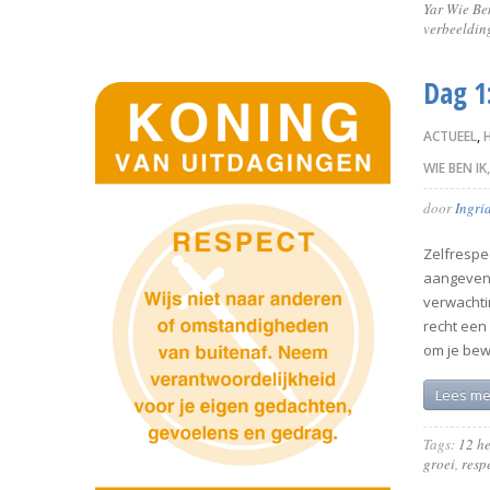
Yar Wie Be
verbeeldin
Dag 1
ACTUEEL
,
WIE BEN IK
door
Ingri
Zelfrespe
aangeven.
verwachti
recht een 
om je bew
Lees me
Tags:
12 he
groei
,
resp