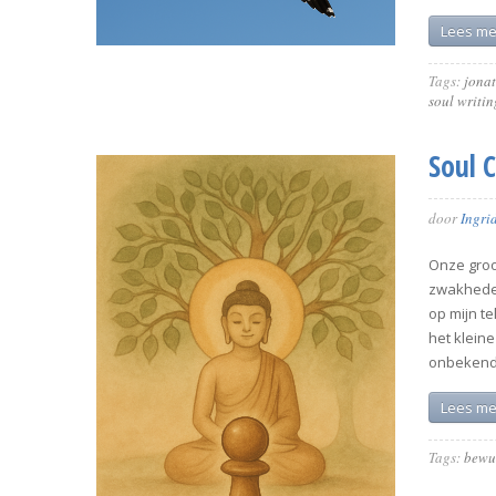
Lees me
Tags:
jona
soul writin
Soul 
door
Ingri
Onze groo
zwakheden
op mijn te
het klein
onbekend
Lees me
Tags:
bewu