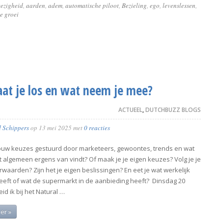
ezigheid
,
aarden
,
adem
,
automatische piloot
,
Bezieling
,
ego
,
levenslessen
,
e groei
aat je los en wat neem je mee?
ACTUEEL
,
DUTCHBUZZ BLOGS
d Schippers
op
13 mei 2025
met
0 reacties
uw keuzes gestuurd door marketeers, gewoontes, trends en wat
t algemeen ergens van vindt? Of maak je je eigen keuzes? Volg je je
waarden? Zijn het je eigen beslissingen? En eet je wat werkelijk
eeft of wat de supermarkt in de aanbieding heeft? Dinsdag 20
id ik bij het Natural …
er »