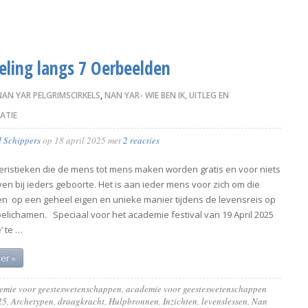
ling langs 7 Oerbeelden
NAN YAR PELGRIMSCIRKELS
,
NAN YAR- WIE BEN IK, UITLEG EN
ATIE
d Schippers
op
18 april 2025
met
2 reacties
eristieken die de mens tot mens maken worden gratis en voor niets
n bij ieders geboorte. Het is aan ieder mens voor zich om die
n op een geheel eigen en unieke manier tijdens de levensreis op
belichamen. Speciaal voor het academie festival van 19 April 2025
e’ te …
er »
emie voor geesteswetenschappen
,
academie voor geesteswetenschappen
25
,
Archetypen
,
draagkracht
,
Hulpbronnen
,
Inzichten
,
levenslessen
,
Nan