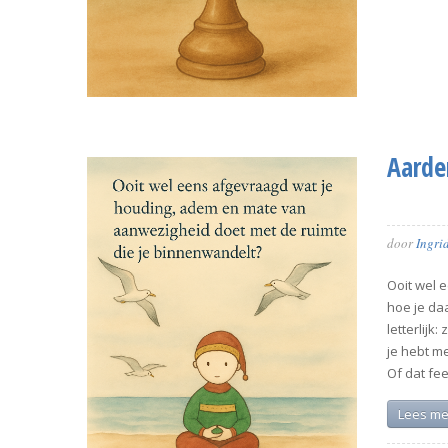
Aarde
door
Ingri
Ooit wel e
hoe je da
letterlijk
je hebt m
Of dat fe
Lees me