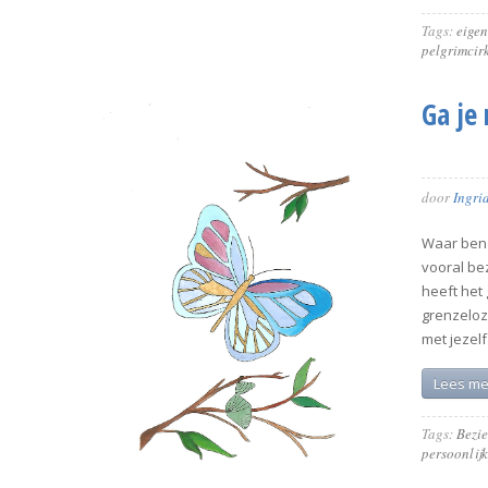
Tags:
eige
pelgrimcir
Ga je
door
Ingri
Waar ben j
vooral bez
heeft het
grenzeloz
met jezel
Lees me
Tags:
Bezie
persoonlij