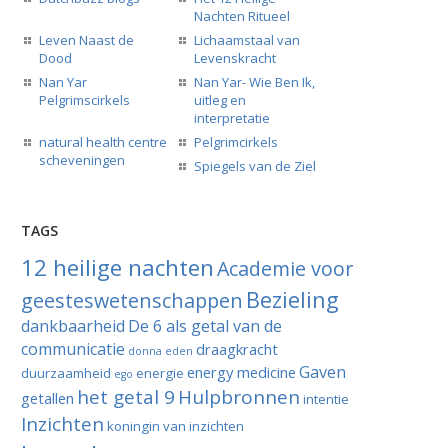
Nachten Ritueel
Leven Naast de
Lichaamstaal van
Dood
Levenskracht
Nan Yar
Nan Yar- Wie Ben Ik,
Pelgrimscirkels
uitleg en
interpretatie
natural health centre
Pelgrimcirkels
scheveningen
Spiegels van de Ziel
TAGS
12 heilige nachten
Academie voor
Bezieling
geesteswetenschappen
dankbaarheid
De 6 als getal van de
communicatie
draagkracht
donna eden
Gaven
energy medicine
duurzaamheid
energie
ego
het getal 9
Hulpbronnen
getallen
intentie
Inzichten
koningin van inzichten