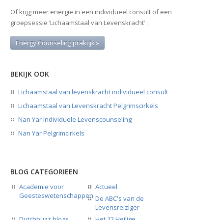
Of krijg meer energie in een individueel consult of een
groepsessie ‘Lichaamstaal van Levenskracht’ :
Energy Counseling praktijk »
BEKIJK OOK
Lichaamstaal van levenskracht individueel consult
Lichaamstaal van Levenskracht Pelgrimscirkels
Nan Yar Individuele Levenscounseling
Nan Yar Pelgrimcirkels
BLOG CATEGORIEEN
Academie voor
Actueel
Geesteswetenschappen
De ABC's van de
Levensreiziger
Dutchbuzz blogs
Het 12 Heilige