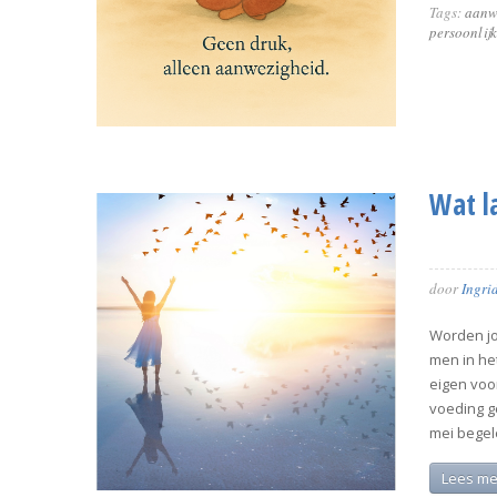
Tags:
aanw
persoonlijk
Wat l
door
Ingri
Worden jo
men in he
eigen voor
voeding g
mei begele
Lees me