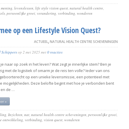
n mening
,
levenslessen
,
life style vision quest
,
natural health centre
,
kels
,
persoonlijke groei
,
verandering
,
verbinding
,
wonderen
 mee op een Lifestyle Vision Quest?
ACTUEEL
,
NATURAL HEALTH CENTRE SCHEVENINGEN
d Schippers
op
2 mei 2025
met
0 reacties
e naar op zoek in het leven? Wat zegt je innerlijke stem? Ben je
ig met de logistiek of omarm je de reis ten volle? Ieder van ons
 geboorterecht op een unieke levensmissie, een potentieel met
e mogelijkheden. Deze belofte begint met hoe je verbonden bent
f en de …
er »
ling
,
Inzichten
,
nat
,
natural health centre scheveningen
,
persoonlijke groei
,
ke ontwikkeling
,
verbinding
,
vision quest
,
wonderen