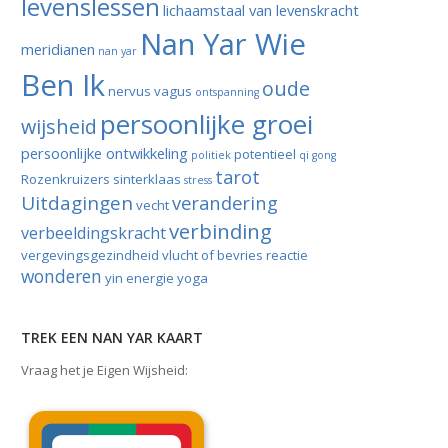
levenslessen
lichaamstaal van levenskracht
Nan Yar Wie
meridianen
nan yar
Ben Ik
oude
nervus vagus
ontspanning
persoonlijke groei
wijsheid
persoonlijke ontwikkeling
potentieel
politiek
qi gong
tarot
Rozenkruizers
sinterklaas
stress
Uitdagingen
verandering
vecht
verbinding
verbeeldingskracht
vergevingsgezindheid
vlucht of bevries reactie
wonderen
yin energie
yoga
TREK EEN NAN YAR KAART
Vraag het je Eigen Wijsheid: