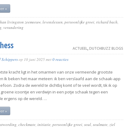
er »
than livingston zeemeeuw
,
levenslessen
,
persoonlijke groei
,
richard bach
,
g
,
verandering
Chess
ACTUEEL
,
DUTCHBUZZ BLOGS
d Schippers
op
10 juni 2025
met
0 reacties
tste kracht ligt in het omarmen van onze vermeende grootste
 Ik beken het maar meteen: ik ben verslaafd aan de schaak-app
lefoon. Zodra de wereld te dichtbij komt of te veel wordt, tik ik op
e groene icoontje en verdwijn in een potje schaak tegen een
e ergens op de wereld. …
er »
stwording
,
checkmate
,
initiatie
,
persoonlijke groei
,
soul
,
soulmate
,
ziel