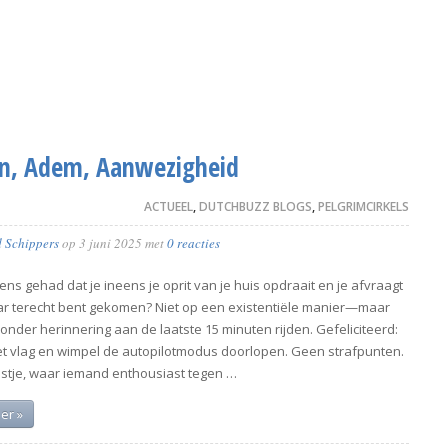
n, Adem, Aanwezigheid
ACTUEEL
,
DUTCHBUZZ BLOGS
,
PELGRIMCIRKELS
d Schippers
op
3 juni 2025
met
0 reacties
ens gehad dat je ineens je oprit van je huis opdraait en je afvraagt
ar terecht bent gekomen? Niet op een existentiële manier—maar
: zonder herinnering aan de laatste 15 minuten rijden. Gefeliciteerd:
et vlag en wimpel de autopilotmodus doorlopen. Geen strafpunten.
estje, waar iemand enthousiast tegen …
er »