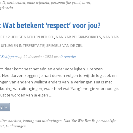
n Ik
,
oerbeelden
,
oude wijsheid
,
persoonlijke groei
,
tarot
,
gskracht
: Wat betekent ‘respect’ voor jou?
HET 12 HEILIGE NACHTEN RITUEEL
,
NAN YAR PELGRIMSCIRKELS
,
NAN YAR-
, UITLEG EN INTERPRETATIE
,
SPIEGELS VAN DE ZIEL
d Schippers
op
22 december 2023
met
0 reacties
ct, daar komt best het één en ander voor kijken. Grenzen
 Nee durven zeggen. Je hart durven volgen terwijl de logistiek en
ngen van anderen wellicht anders van je verlangen. Het is met
koning van uitdagingen, waar heel wat ‘Yang’ energie voor nodig is
ust te worden van je eigen …
er »
ilige nachten
,
koning van uitdagingen
,
Nan Yar Wie Ben Ik
,
persoonlijke
ect
,
Uitdagingen