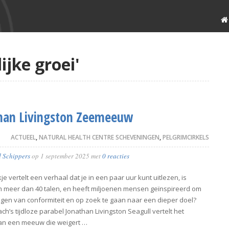
ijke groei'
han Livingston Zeemeeuw
ACTUEEL
,
NATURAL HEALTH CENTRE SCHEVENINGEN
,
PELGRIMCIRKELS
d Schippers
op
1 september 2025
met
0 reacties
e vertelt een verhaal dat je in een paar uur kunt uitlezen, is
in meer dan 40 talen, en heeft miljoenen mensen geïnspireerd om
igen van conformiteit en op zoek te gaan naar een dieper doel?
ch’s tijdloze parabel Jonathan Livingston Seagull vertelt het
an een meeuw die weigert …