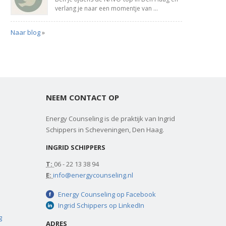
verlang je naar een momentje van ...
Naar blog
»
NEEM CONTACT OP
Energy Counseling is de praktijk van Ingrid
Schippers in Scheveningen, Den Haag.
INGRID SCHIPPERS
T:
06 - 22 13 38 94
E:
info@energycounseling.nl
Energy Counseling op Facebook
Ingrid Schippers op LinkedIn
g
ADRES