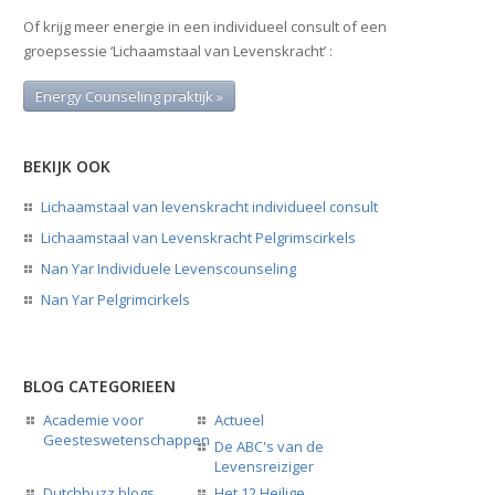
Of krijg meer energie in een individueel consult of een
groepsessie ‘Lichaamstaal van Levenskracht’ :
Energy Counseling praktijk »
BEKIJK OOK
Lichaamstaal van levenskracht individueel consult
Lichaamstaal van Levenskracht Pelgrimscirkels
Nan Yar Individuele Levenscounseling
Nan Yar Pelgrimcirkels
BLOG CATEGORIEEN
Academie voor
Actueel
Geesteswetenschappen
De ABC's van de
Levensreiziger
Dutchbuzz blogs
Het 12 Heilige