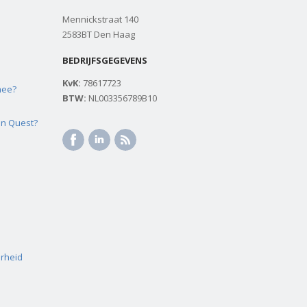
Mennickstraat 140
2583BT Den Haag
BEDRIJFSGEGEVENS
KvK:
78617723
mee?
BTW:
NL003356789B10
on Quest?
arheid