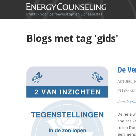
Blogs met tag 'gids'
De Ve
ACTUEEL
,
INTERPRET
door
Ingri
De hele w
spelers Z
rollen Do
een mense