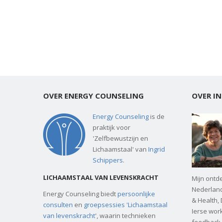
OVER ENERGY COUNSELING
OVER IN
Energy Counseling
is de
praktijk voor
'Zelfbewustzijn en
Lichaamstaal' van
Ingrid
Schippers
.
LICHAAMSTAAL VAN LEVENSKRACHT
Mijn ontd
Nederland
Energy Counseling biedt
persoonlijke
& Health,
consulten
en
groepsessies 'Lichaamstaal
Ierse wor
van levenskracht
', waarin technieken