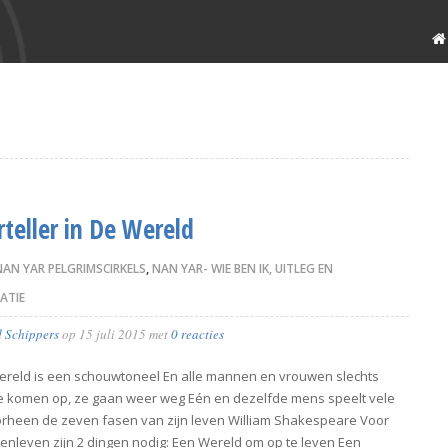
rteller in De Wereld
NAN YAR PELGRIMSCIRKELS
,
NAN YAR- WIE BEN IK, UITLEG EN
ATIE
d Schippers
op
15 juli 2015
met
0 reacties
ereld is een schouwtoneel En alle mannen en vrouwen slechts
e komen op, ze gaan weer weg Eén en dezelfde mens speelt vele
orheen de zeven fasen van zijn leven William Shakespeare Voor
nleven zijn 2 dingen nodig: Een Wereld om op te leven Een