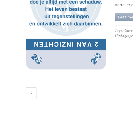
Verteller 
Lees me
Tags:
Gave
Uitdaging
1