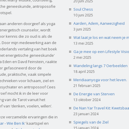
met Marty Wuttke, counseling,
20 juni 2025
che geneeskunde, antroposofie
Soul Chess
otspel.
10 juni 2025
Aarden, Adem, Aanwezigheid
 aan anderen doorgeef als yoga
3 juni 2025
 energetisch counselor, wordt
or kennis die zo oud is als de
Wat laat je los en wat neem je 
 Door mijn medewerking aan de
13 mei 2025
derlands vertaling van het boek
Ga je mee op een Lifestyle Visi
met energetische geneeskunde'
2 mei 2025
 Eden en Davd Feinstein, raakte
Wandeling langs 7 Oerbeelden
er gefascineerd door de
18 april 2025
e, praktische, vaak simpele
Meridiaanyoga voor het leven.
echnieken voor lichaam, ziel en
21 februari 2025
j psychiater en antroposoof Cees
oef mocht ik in de leer voor
De Energie van Sterven
ng van de Tarot vanuit het
13 oktober 2024
f van ‘denken, voelen, willen’.
De Nan Yar Travel Kit: Kwetsba
23 januari 2024
deze verzamelde ervaringen die in
Spiegels van de Ziel
ar - Wie Ben Ik
' kaartspel en
15 januari 2024