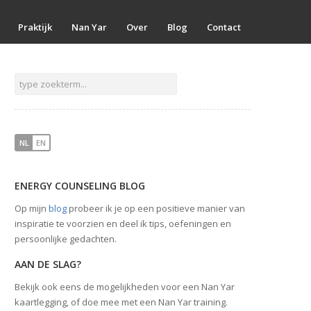
Praktijk
Nan Yar
Over
Blog
Contact
NL
EN
ENERGY COUNSELING BLOG
Op mijn
blog
probeer ik je op een positieve manier van
inspiratie te voorzien en deel ik tips, oefeningen en
persoonlijke gedachten.
AAN DE SLAG?
Bekijk ook eens de mogelijkheden voor een Nan Yar
kaartlegging, of doe mee met een Nan Yar training.