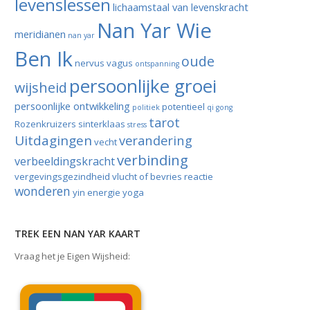
levenslessen
lichaamstaal van levenskracht
Nan Yar Wie
meridianen
nan yar
Ben Ik
oude
nervus vagus
ontspanning
persoonlijke groei
wijsheid
persoonlijke ontwikkeling
potentieel
politiek
qi gong
tarot
Rozenkruizers
sinterklaas
stress
Uitdagingen
verandering
vecht
verbinding
verbeeldingskracht
vergevingsgezindheid
vlucht of bevries reactie
wonderen
yin energie
yoga
TREK EEN NAN YAR KAART
Vraag het je Eigen Wijsheid: