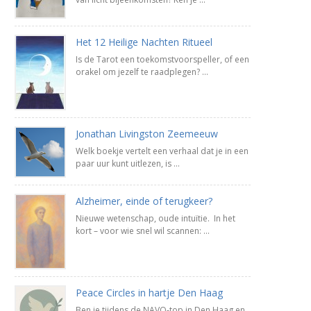
Het 12 Heilige Nachten Ritueel
Is de Tarot een toekomstvoorspeller, of een
orakel om jezelf te raadplegen? ...
Jonathan Livingston Zeemeeuw
Welk boekje vertelt een verhaal dat je in een
paar uur kunt uitlezen, is ...
Alzheimer, einde of terugkeer?
Nieuwe wetenschap, oude intuïtie. In het
kort – voor wie snel wil scannen: ...
Peace Circles in hartje Den Haag
Ben je tijdens de NAVO-top in Den Haag en