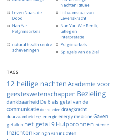
Nachten Ritueel
Leven Naast de
Lichaamstaal van
Dood
Levenskracht
Nan Yar
Nan Yar- Wie Ben Ik,
Pelgrimscirkels
uitleg en
interpretatie
natural health centre
Pelgrimcirkels
scheveningen
Spiegels van de Ziel
TAGS
12 heilige nachten
Academie voor
Bezieling
geesteswetenschappen
dankbaarheid
De 6 als getal van de
communicatie
draagkracht
donna eden
Gaven
energy medicine
duurzaamheid
energie
ego
het getal 9
Hulpbronnen
getallen
intentie
Inzichten
koningin van inzichten