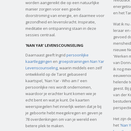
feedback 
worden aangereikt die op een natuurlijke
energetis
manier zorgen voor een goede
en het Tar
doorstroming van energie, en daarmee voor
gezondheid en levenskracht. Inspiratie,
Wat ik nu
meditatie en ontspanning staan in deze
leraar en
sessies centraal.
gevoed do
mensheid.
'NAN YAR' LEVENSCOUNSELING
nieuwe Ne
Daarnaast geeft Ingrid
persoonlijke
'Werken 
kaartleggingen
en
groepstrainingen Nan Yar
van Donna
Levenscounseling
, waarin middels een zelf
ik nog me
ontwikkeld op de Tarot gebaseerd
eeuwenoud
kaartspel, 'Nan Yar - Who am I' een
helende t
persoonlijke reis wordt ondernomen,
geest. Bi
waardoor je erachter kunt komen wie je
van der Kr
echt bent en wat je kunt. De kaarten
bestuderi
weerspiegelen het innerlijk weten dat je bij
perspectie
je geboorte hebt meegekregen en geven je
Het zijn 
78 overdenkingen om van je wereld een
het '
Nan Y
betere plek te maken.