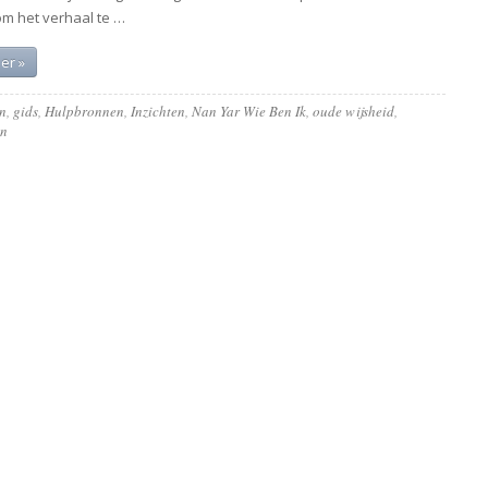
om het verhaal te …
er »
n
,
gids
,
Hulpbronnen
,
Inzichten
,
Nan Yar Wie Ben Ik
,
oude wijsheid
,
en