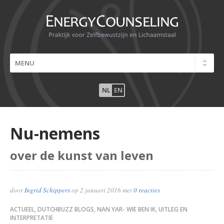
NL
EN
Nu-nemens
over de kunst van leven
door
Ingrid Schippers
op
2 januari 2016
met
0 reacties
ACTUEEL
,
DUTCHBUZZ BLOGS
,
NAN YAR- WIE BEN IK, UITLEG EN
INTERPRETATIE