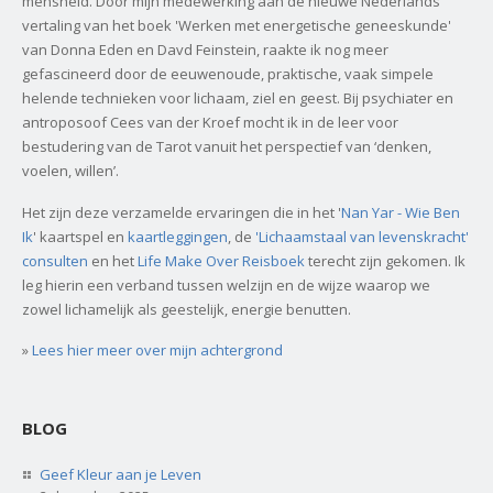
mensheid. Door mijn medewerking aan de nieuwe Nederlands
vertaling van het boek 'Werken met energetische geneeskunde'
van Donna Eden en Davd Feinstein, raakte ik nog meer
gefascineerd door de eeuwenoude, praktische, vaak simpele
helende technieken voor lichaam, ziel en geest. Bij psychiater en
antroposoof Cees van der Kroef mocht ik in de leer voor
bestudering van de Tarot vanuit het perspectief van ‘denken,
voelen, willen’.
Het zijn deze verzamelde ervaringen die in het '
Nan Yar - Wie Ben
Ik
' kaartspel en
kaartleggingen
, de
'Lichaamstaal van levenskracht'
consulten
en het
Life Make Over Reisboek
terecht zijn gekomen. Ik
leg hierin een verband tussen welzijn en de wijze waarop we
zowel lichamelijk als geestelijk, energie benutten.
»
Lees hier meer over mijn achtergrond
BLOG
Geef Kleur aan je Leven