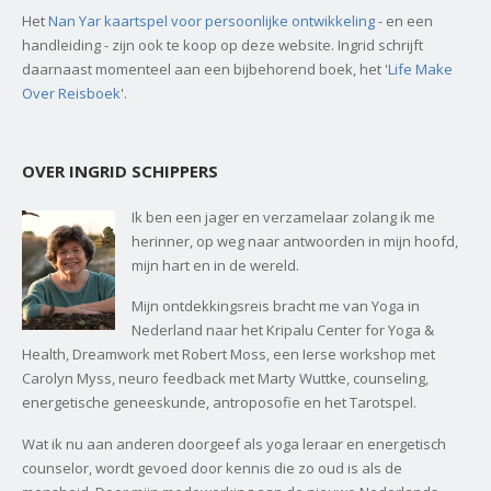
Het
Nan Yar kaartspel voor persoonlijke ontwikkeling
- en een
handleiding - zijn ook te koop op deze website. Ingrid schrijft
daarnaast momenteel aan een bijbehorend boek, het '
Life Make
Over Reisboek
'.
OVER INGRID SCHIPPERS
Ik ben een jager en verzamelaar zolang ik me
herinner, op weg naar antwoorden in mijn hoofd,
mijn hart en in de wereld.
Mijn ontdekkingsreis bracht me van Yoga in
Nederland naar het Kripalu Center for Yoga &
Health, Dreamwork met Robert Moss, een Ierse workshop met
Carolyn Myss, neuro feedback met Marty Wuttke, counseling,
energetische geneeskunde, antroposofie en het Tarotspel.
Wat ik nu aan anderen doorgeef als yoga leraar en energetisch
counselor, wordt gevoed door kennis die zo oud is als de