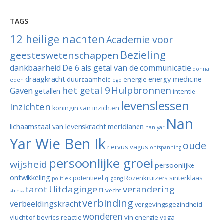
TAGS
12 heilige nachten
Academie voor
Bezieling
geesteswetenschappen
dankbaarheid
De 6 als getal van de communicatie
donna
draagkracht
energy medicine
duurzaamheid
energie
eden
ego
het getal 9
Hulpbronnen
Gaven
getallen
intentie
levenslessen
Inzichten
koningin van inzichten
Nan
lichaamstaal van levenskracht
meridianen
nan yar
Yar Wie Ben Ik
oude
nervus vagus
ontspanning
persoonlijke groei
wijsheid
persoonlijke
ontwikkeling
potentieel
Rozenkruizers
sinterklaas
politiek
qi gong
tarot
Uitdagingen
verandering
vecht
stress
verbinding
verbeeldingskracht
vergevingsgezindheid
wonderen
vlucht of bevries reactie
yin energie
yoga