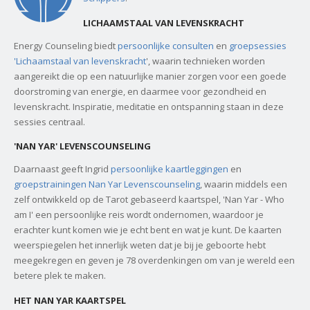
LICHAAMSTAAL VAN LEVENSKRACHT
Energy Counseling biedt
persoonlijke consulten
en
groepsessies
'Lichaamstaal van levenskracht
', waarin technieken worden
aangereikt die op een natuurlijke manier zorgen voor een goede
doorstroming van energie, en daarmee voor gezondheid en
levenskracht. Inspiratie, meditatie en ontspanning staan in deze
sessies centraal.
'NAN YAR' LEVENSCOUNSELING
Daarnaast geeft Ingrid
persoonlijke kaartleggingen
en
groepstrainingen Nan Yar Levenscounseling
, waarin middels een
zelf ontwikkeld op de Tarot gebaseerd kaartspel, 'Nan Yar - Who
am I' een persoonlijke reis wordt ondernomen, waardoor je
erachter kunt komen wie je echt bent en wat je kunt. De kaarten
weerspiegelen het innerlijk weten dat je bij je geboorte hebt
meegekregen en geven je 78 overdenkingen om van je wereld een
betere plek te maken.
HET NAN YAR KAARTSPEL